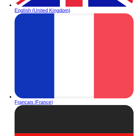
English (United Kingdom)
Français (France)