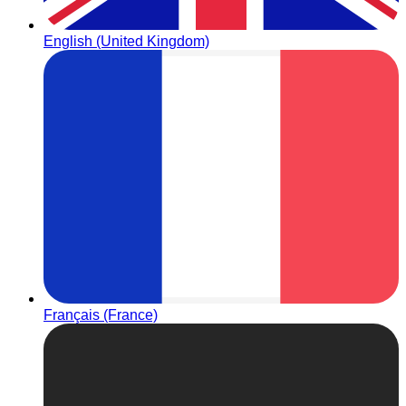
English (United Kingdom)
Français (France)