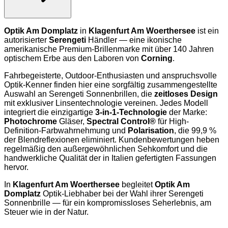
Optik Am Domplatz
in
Klagenfurt Am Woerthersee
ist ein
autorisierter
Serengeti
Händler — eine ikonische
amerikanische Premium-Brillenmarke mit über 140 Jahren
optischem Erbe aus den Laboren von
Corning
.
Fahrbegeisterte, Outdoor-Enthusiasten und anspruchsvolle
Optik-Kenner finden hier eine sorgfältig zusammengestellte
Auswahl an Serengeti Sonnenbrillen, die
zeitloses Design
mit exklusiver Linsentechnologie vereinen. Jedes Modell
integriert die einzigartige
3-in-1-Technologie
der Marke:
Photochrome
Gläser,
Spectral Control®
für High-
Definition-Farbwahrnehmung und
Polarisation
, die 99,9 %
der Blendreflexionen eliminiert. Kundenbewertungen heben
regelmäßig den außergewöhnlichen Sehkomfort und die
handwerkliche Qualität der in Italien gefertigten Fassungen
hervor.
In
Klagenfurt Am Woerthersee
begleitet
Optik Am
Domplatz
Optik-Liebhaber bei der Wahl ihrer Serengeti
Sonnenbrille — für ein kompromissloses Seherlebnis, am
Steuer wie in der Natur.