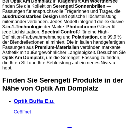
Bei
Optik Am Domplatz
in
Klagenfurt Am Woerthersee
finden Sie die Kollektion
Serengeti Sonnenbrillen
—
Fassungen für anspruchsvolle Trägerinnen und Träger, die
ausdrucksstarkes Design
und optische Höchstleistung
miteinander verbinden. Jedes Modell integriert die exklusive
3-in-1-Technologie
der Marke:
Photochrome
Gläser für
jede Lichtsituation,
Spectral Control®
für eine High-
Definition-Farbwahrnehmung und
Polarisation
, die 99,9 %
der Blendreflexionen eliminiert. Die in Italien handgefertigten
Fassungen aus
Premium-Materialien
verbinden markante
Ästhetik mit außergewöhnlicher Langlebigkeit. Besuchen Sie
Optik Am Domplatz
, um die Serengeti Fassung zu finden,
die Ihren Stil und Ihre Sehleistung auf ein neues Niveau
hebt.
Finden Sie Serengeti Produkte in der
Nähe
von Optik Am Domplatz
Optik Buffa E.u.
Geöffnet