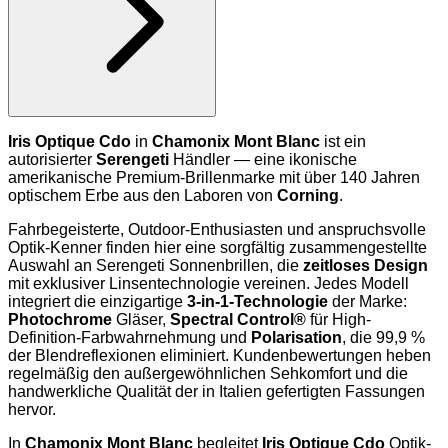
Iris Optique Cdo
in
Chamonix Mont Blanc
ist ein
autorisierter
Serengeti
Händler — eine ikonische
amerikanische Premium-Brillenmarke mit über 140 Jahren
optischem Erbe aus den Laboren von
Corning
.
Fahrbegeisterte, Outdoor-Enthusiasten und anspruchsvolle
Optik-Kenner finden hier eine sorgfältig zusammengestellte
Auswahl an Serengeti Sonnenbrillen, die
zeitloses Design
mit exklusiver Linsentechnologie vereinen. Jedes Modell
integriert die einzigartige
3-in-1-Technologie
der Marke:
Photochrome
Gläser,
Spectral Control®
für High-
Definition-Farbwahrnehmung und
Polarisation
, die 99,9 %
der Blendreflexionen eliminiert. Kundenbewertungen heben
regelmäßig den außergewöhnlichen Sehkomfort und die
handwerkliche Qualität der in Italien gefertigten Fassungen
hervor.
In
Chamonix Mont Blanc
begleitet
Iris Optique Cdo
Optik-