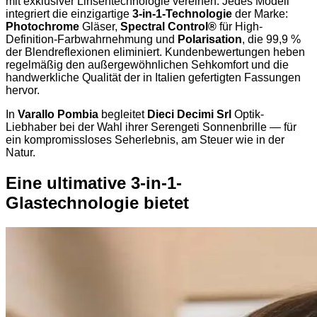
mit exklusiver Linsentechnologie vereinen. Jedes Modell
integriert die einzigartige
3-in-1-Technologie
der Marke:
Photochrome
Gläser,
Spectral Control®
für High-
Definition-Farbwahrnehmung und
Polarisation
, die 99,9 %
der Blendreflexionen eliminiert. Kundenbewertungen heben
regelmäßig den außergewöhnlichen Sehkomfort und die
handwerkliche Qualität der in Italien gefertigten Fassungen
hervor.
In
Varallo Pombia
begleitet
Dieci Decimi Srl
Optik-
Liebhaber bei der Wahl ihrer Serengeti Sonnenbrille — für
ein kompromissloses Seherlebnis, am Steuer wie in der
Natur.
Eine ultimative 3-in-1-
Glastechnologie bietet