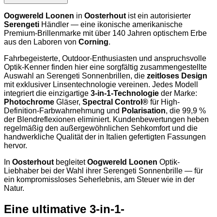
Oogwereld Loonen
in
Oosterhout
ist ein autorisierter
Serengeti
Händler — eine ikonische amerikanische
Premium-Brillenmarke mit über 140 Jahren optischem Erbe
aus den Laboren von
Corning
.
Fahrbegeisterte, Outdoor-Enthusiasten und anspruchsvolle
Optik-Kenner finden hier eine sorgfältig zusammengestellte
Auswahl an Serengeti Sonnenbrillen, die
zeitloses Design
mit exklusiver Linsentechnologie vereinen. Jedes Modell
integriert die einzigartige
3-in-1-Technologie
der Marke:
Photochrome
Gläser,
Spectral Control®
für High-
Definition-Farbwahrnehmung und
Polarisation
, die 99,9 %
der Blendreflexionen eliminiert. Kundenbewertungen heben
regelmäßig den außergewöhnlichen Sehkomfort und die
handwerkliche Qualität der in Italien gefertigten Fassungen
hervor.
In
Oosterhout
begleitet
Oogwereld Loonen
Optik-
Liebhaber bei der Wahl ihrer Serengeti Sonnenbrille — für
ein kompromissloses Seherlebnis, am Steuer wie in der
Natur.
Eine ultimative 3-in-1-