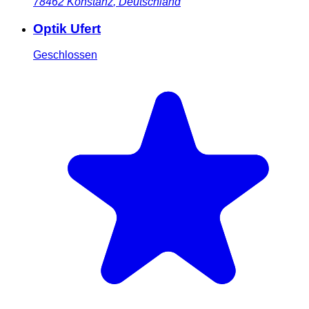
78462
Konstanz
,
Deutschland
Optik Ufert
Geschlossen