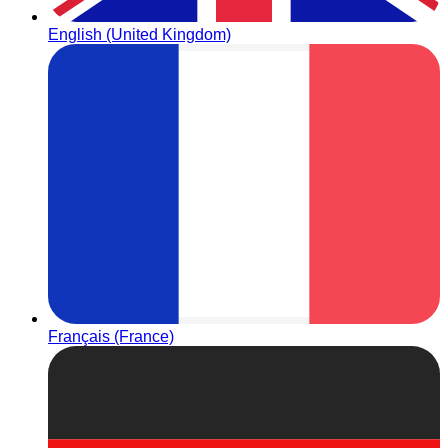
English (United Kingdom)
Français (France)