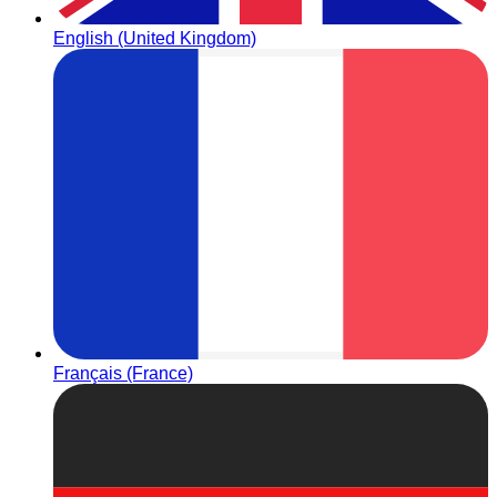
English (United Kingdom)
Français (France)