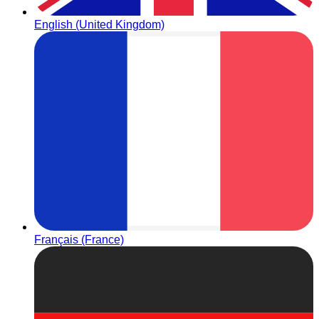
English (United Kingdom)
Français (France)