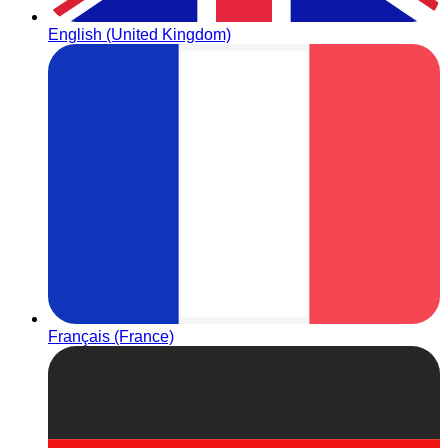
English (United Kingdom)
Français (France)