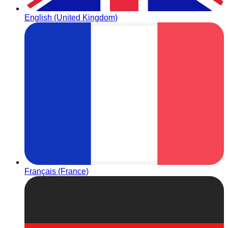
English (United Kingdom)
Français (France)