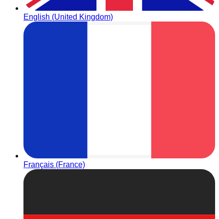
English (United Kingdom)
Français (France)