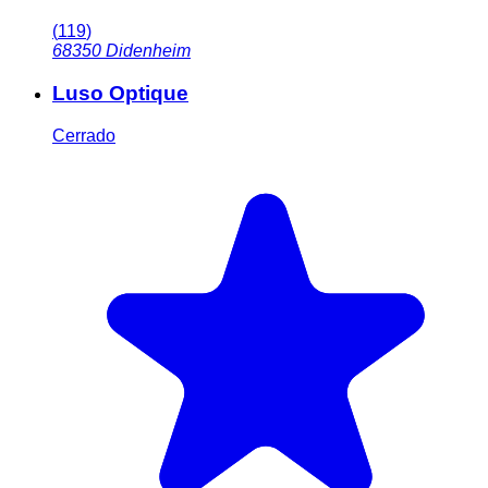
(
119
)
68350
Didenheim
Luso Optique
Cerrado