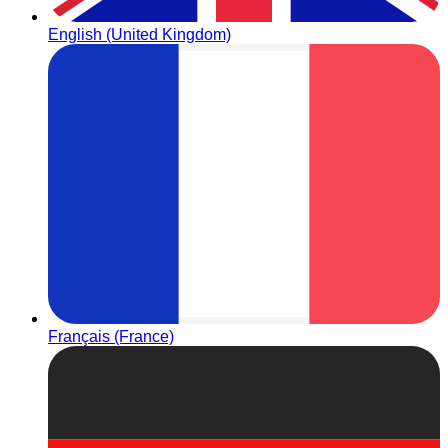
English (United Kingdom)
Français (France)