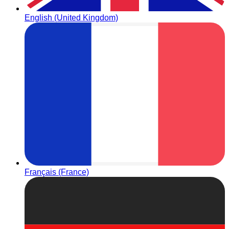
English (United Kingdom)
Français (France)