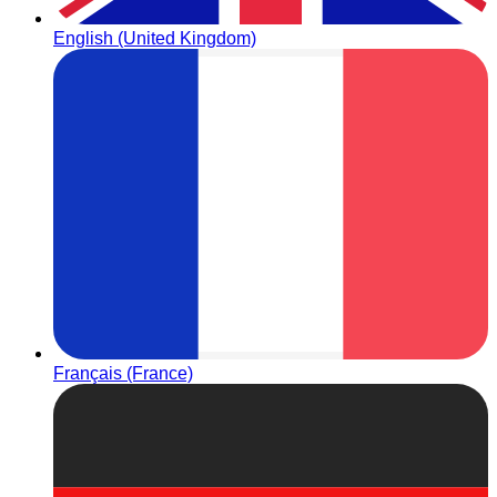
English (United Kingdom)
Français (France)