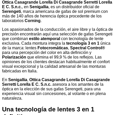
Ottica Casagrande Lorella Di Casagrande Serretti Lorella
E C. S.n.c.
, en
Senigallia
, es un distribuidor oficial de
Serengeti
, marca americana de gafas de sol premium con
más de 140 años de herencia óptica procedente de los
laboratorios
Corning
.
Los apasionados de la conducción, el aire libre y la óptica de
precisión encontrarán aquí una selección de gafas Serengeti
que combinan
estilo atemporal
con tecnología de lente
exclusiva. Cada montura integra la
tecnología 3 en 1
única
de la marca: lentes
Fotocromáticas
,
Spectral Control®
para una percepción del color en alta definición y
Polarización
que elimina el 99,9 % de los reflejos. Las
opiniones de los clientes destacan habitualmente el confort
visual excepcional y la calidad artesanal de las monturas
fabricadas en Italia.
En
Senigallia
,
Ottica Casagrande Lorella Di Casagrande
Serretti Lorella E C. S.n.c.
asesora a los amantes de la
óptica en la elección de sus gafas Serengeti, para una
experiencia visual sin concesiones, al volante o en plena
naturaleza.
Una tecnología de lentes 3 en 1