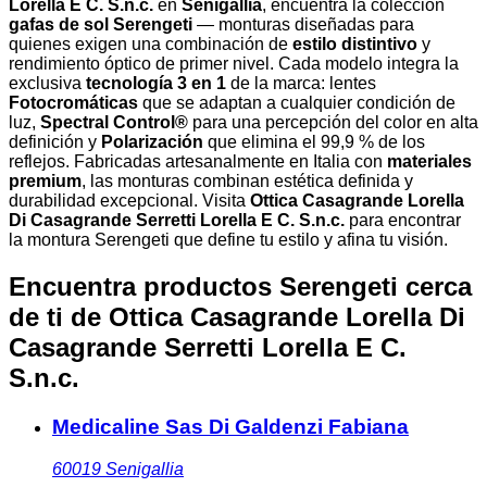
Lorella E C. S.n.c.
en
Senigallia
, encuentra la colección
gafas de sol Serengeti
— monturas diseñadas para
quienes exigen una combinación de
estilo distintivo
y
rendimiento óptico de primer nivel. Cada modelo integra la
exclusiva
tecnología 3 en 1
de la marca: lentes
Fotocromáticas
que se adaptan a cualquier condición de
luz,
Spectral Control®
para una percepción del color en alta
definición y
Polarización
que elimina el 99,9 % de los
reflejos. Fabricadas artesanalmente en Italia con
materiales
premium
, las monturas combinan estética definida y
durabilidad excepcional. Visita
Ottica Casagrande Lorella
Di Casagrande Serretti Lorella E C. S.n.c.
para encontrar
la montura Serengeti que define tu estilo y afina tu visión.
Encuentra productos Serengeti cerca
de ti
de Ottica Casagrande Lorella Di
Casagrande Serretti Lorella E C.
S.n.c.
Medicaline Sas Di Galdenzi Fabiana
60019
Senigallia