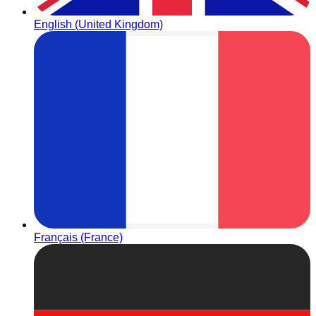
English (United Kingdom)
Français (France)