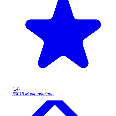
(
14
)
60018
Montemarciano