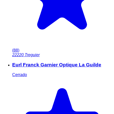
(
88
)
22220
Treguier
Eurl Franck Garnier Optique La Guilde
Cerrado