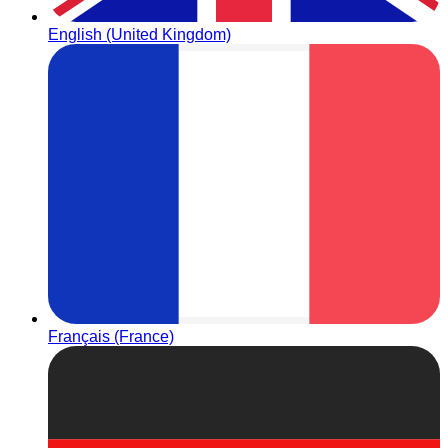
English (United Kingdom)
Français (France)