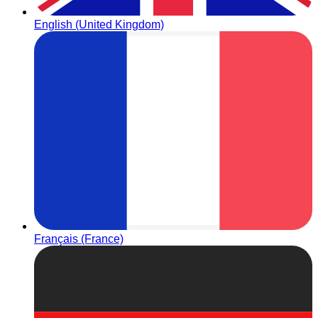
English (United Kingdom)
Français (France)