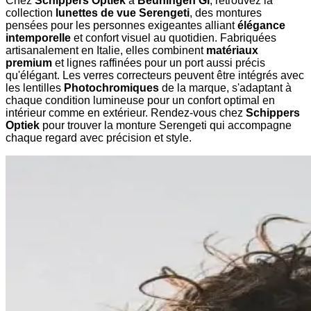
Chez
Schippers Optiek
à
Beuningen Gl
, retrouvez la
collection
lunettes de vue Serengeti
, des montures
pensées pour les personnes exigeantes alliant
élégance
intemporelle
et confort visuel au quotidien. Fabriquées
artisanalement en Italie, elles combinent
matériaux
premium
et lignes raffinées pour un port aussi précis
qu'élégant. Les verres correcteurs peuvent être intégrés avec
les lentilles
Photochromiques
de la marque, s'adaptant à
chaque condition lumineuse pour un confort optimal en
intérieur comme en extérieur. Rendez-vous chez
Schippers
Optiek
pour trouver la monture Serengeti qui accompagne
chaque regard avec précision et style.