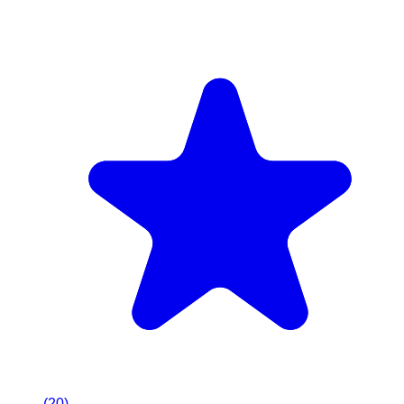
(
20
)