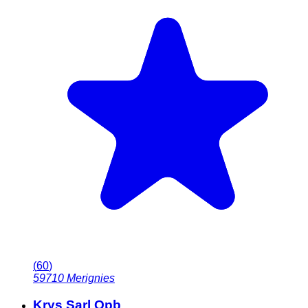
(
60
)
59710
Merignies
Krys Sarl Opb