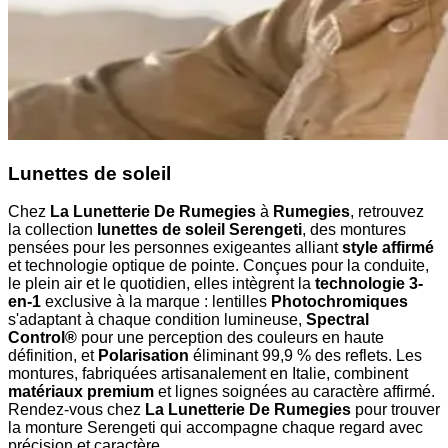
Lunettes de soleil
Chez
La Lunetterie De Rumegies
à
Rumegies
, retrouvez
la collection
lunettes de soleil Serengeti
, des montures
pensées pour les personnes exigeantes alliant
style affirmé
et technologie optique de pointe. Conçues pour la conduite,
le plein air et le quotidien, elles intègrent la
technologie 3-
en-1
exclusive à la marque : lentilles
Photochromiques
s'adaptant à chaque condition lumineuse,
Spectral
Control®
pour une perception des couleurs en haute
définition, et
Polarisation
éliminant 99,9 % des reflets. Les
montures, fabriquées artisanalement en Italie, combinent
matériaux premium
et lignes soignées au caractère affirmé.
Rendez-vous chez
La Lunetterie De Rumegies
pour trouver
la monture Serengeti qui accompagne chaque regard avec
précision et caractère.