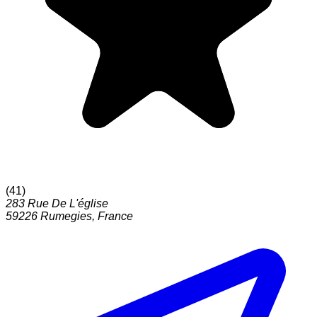
(
41
)
283 Rue De L'église
59226
Rumegies
,
France