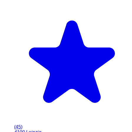
(
45
)