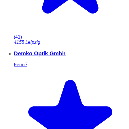
(
41
)
4155
Leipzig
Demko Optik Gmbh
Fermé