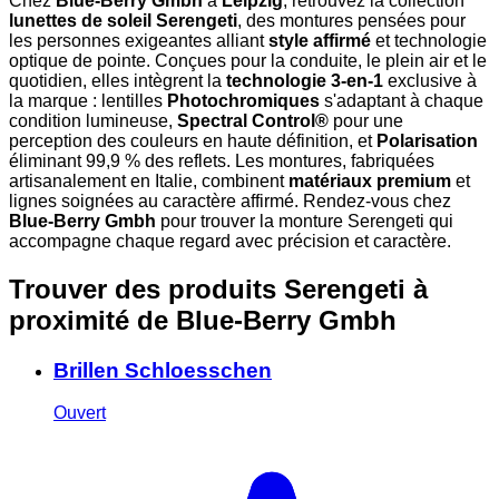
Chez
Blue-Berry Gmbh
à
Leipzig
, retrouvez la collection
lunettes de soleil Serengeti
, des montures pensées pour
les personnes exigeantes alliant
style affirmé
et technologie
optique de pointe. Conçues pour la conduite, le plein air et le
quotidien, elles intègrent la
technologie 3-en-1
exclusive à
la marque : lentilles
Photochromiques
s'adaptant à chaque
condition lumineuse,
Spectral Control®
pour une
perception des couleurs en haute définition, et
Polarisation
éliminant 99,9 % des reflets. Les montures, fabriquées
artisanalement en Italie, combinent
matériaux premium
et
lignes soignées au caractère affirmé. Rendez-vous chez
Blue-Berry Gmbh
pour trouver la monture Serengeti qui
accompagne chaque regard avec précision et caractère.
Trouver des produits Serengeti à
proximité
de Blue-Berry Gmbh
Brillen Schloesschen
Ouvert