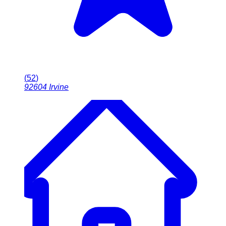
(
52
)
92604
Irvine