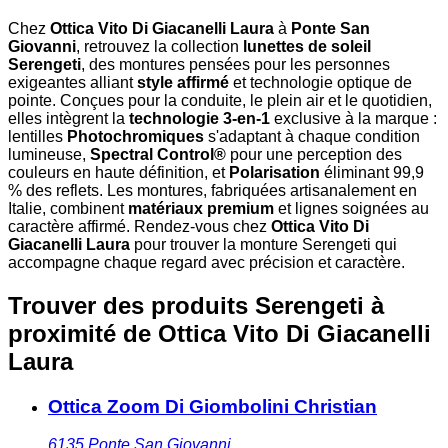
Chez
Ottica Vito Di Giacanelli Laura
à
Ponte San
Giovanni
, retrouvez la collection
lunettes de soleil
Serengeti
, des montures pensées pour les personnes
exigeantes alliant
style affirmé
et technologie optique de
pointe. Conçues pour la conduite, le plein air et le quotidien,
elles intègrent la
technologie 3-en-1
exclusive à la marque :
lentilles
Photochromiques
s'adaptant à chaque condition
lumineuse,
Spectral Control®
pour une perception des
couleurs en haute définition, et
Polarisation
éliminant 99,9
% des reflets. Les montures, fabriquées artisanalement en
Italie, combinent
matériaux premium
et lignes soignées au
caractère affirmé. Rendez-vous chez
Ottica Vito Di
Giacanelli Laura
pour trouver la monture Serengeti qui
accompagne chaque regard avec précision et caractère.
Trouver des produits Serengeti à
proximité
de Ottica Vito Di Giacanelli
Laura
Ottica Zoom Di Giombolini Christian
6135
Ponte San Giovanni