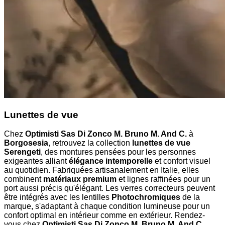
Lunettes de vue
Chez
Optimisti Sas Di Zonco M. Bruno M. And C.
à
Borgosesia
, retrouvez la collection
lunettes de vue
Serengeti
, des montures pensées pour les personnes
exigeantes alliant
élégance intemporelle
et confort visuel
au quotidien. Fabriquées artisanalement en Italie, elles
combinent
matériaux premium
et lignes raffinées pour un
port aussi précis qu'élégant. Les verres correcteurs peuvent
être intégrés avec les lentilles
Photochromiques
de la
marque, s'adaptant à chaque condition lumineuse pour un
confort optimal en intérieur comme en extérieur. Rendez-
vous chez
Optimisti Sas Di Zonco M. Bruno M. And C.