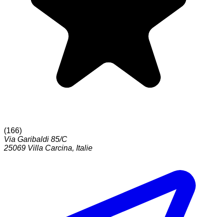
(
166
)
Via Garibaldi 85/C
25069
Villa Carcina
,
Italie