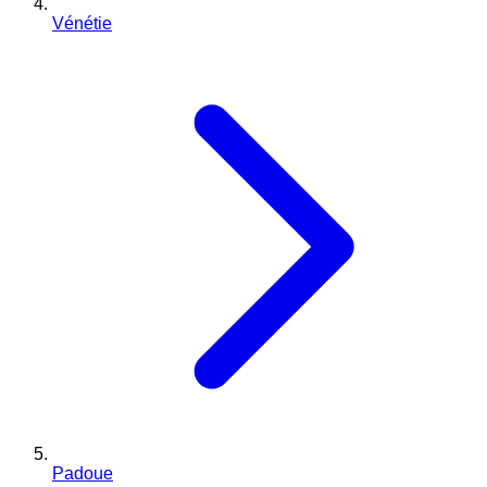
Vénétie
Padoue