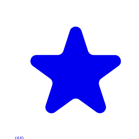
(
44
)