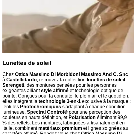
Lunettes de soleil
Chez
Ottica Massimo Di Morbidoni Massimo And C. Snc
à
Castelfidardo
, retrouvez la collection
lunettes de soleil
Serengeti
, des montures pensées pour les personnes
exigeantes alliant
style affirmé
et technologie optique de
pointe. Conçues pour la conduite, le plein air et le quotidien,
elles intègrent la
technologie 3-en-1
exclusive à la marque :
lentilles
Photochromiques
s'adaptant à chaque condition
lumineuse,
Spectral Control®
pour une perception des
couleurs en haute définition, et
Polarisation
éliminant 99,9
% des reflets. Les montures, fabriquées artisanalement en
Italie, combinent
matériaux premium
et lignes soignées au
caractère affirmé. Rendez-vous chez
Ottica Massimo Di