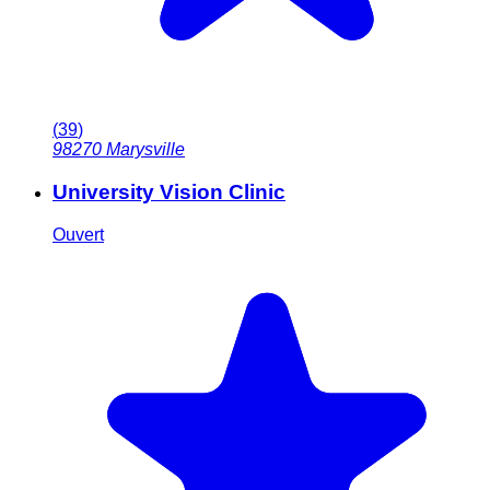
(
39
)
98270
Marysville
University Vision Clinic
Ouvert