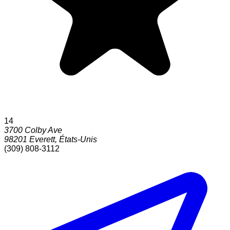
14
3700 Colby Ave
98201
Everett
,
États-Unis
(309) 808-3112