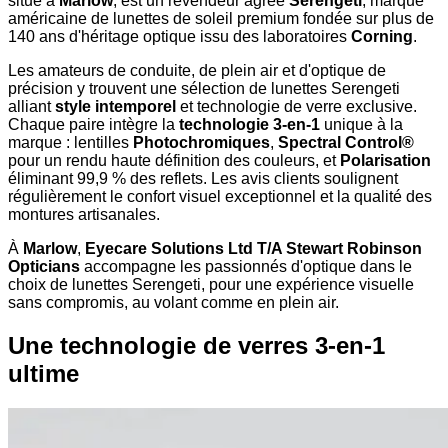
situé à
Marlow
, est un revendeur agréé
Serengeti
, marque
américaine de lunettes de soleil premium fondée sur plus de
140 ans d'héritage optique issu des laboratoires
Corning
.
Les amateurs de conduite, de plein air et d'optique de
précision y trouvent une sélection de lunettes Serengeti
alliant
style intemporel
et technologie de verre exclusive.
Chaque paire intègre la
technologie 3-en-1
unique à la
marque : lentilles
Photochromiques
,
Spectral Control®
pour un rendu haute définition des couleurs, et
Polarisation
éliminant 99,9 % des reflets. Les avis clients soulignent
régulièrement le confort visuel exceptionnel et la qualité des
montures artisanales.
À
Marlow
,
Eyecare Solutions Ltd T/A Stewart Robinson
Opticians
accompagne les passionnés d'optique dans le
choix de lunettes Serengeti, pour une expérience visuelle
sans compromis, au volant comme en plein air.
Une technologie de verres 3-en-1
ultime