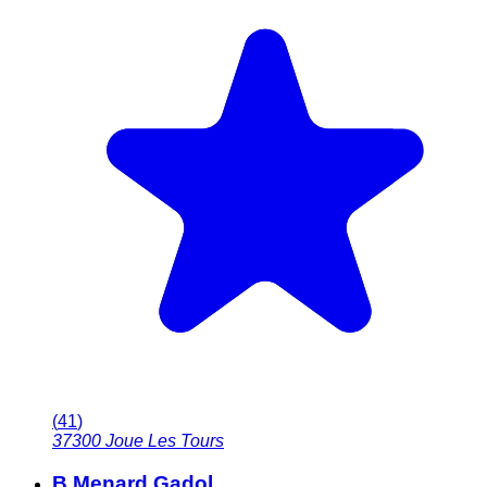
(
41
)
37300
Joue Les Tours
B Menard Gadol