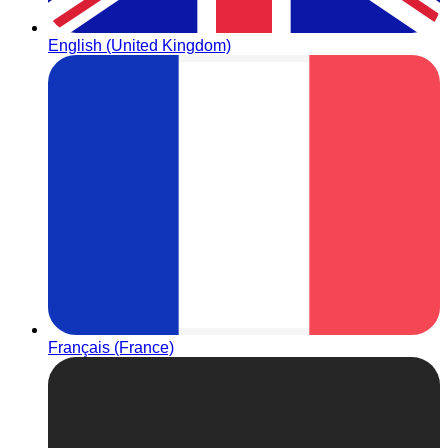
English (United Kingdom)
Français (France)