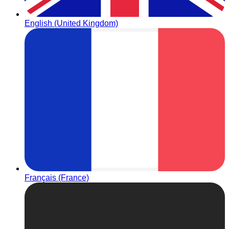
English (United Kingdom)
Français (France)