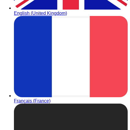
English (United Kingdom)
Français (France)