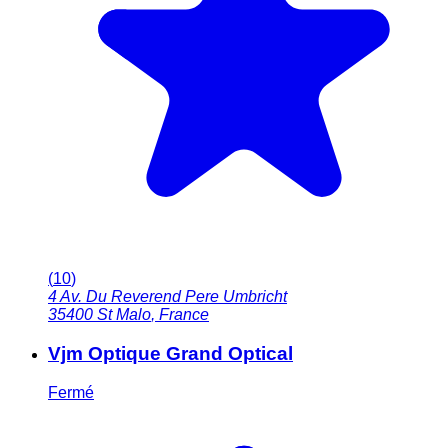
(
10
)
4 Av. Du Reverend Pere Umbricht
35400
St Malo
,
France
Vjm Optique Grand Optical
Fermé