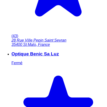
(
43
)
28 Rue Ville Pepin Saint Sevran
35400
St Malo
,
France
Optique Benic Sa Luz
Fermé