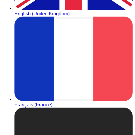
English (United Kingdom)
Français (France)