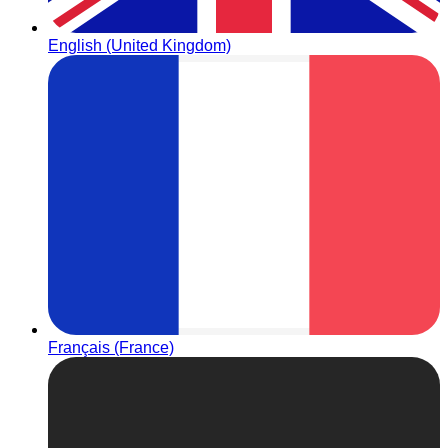
English (United Kingdom)
Français (France)