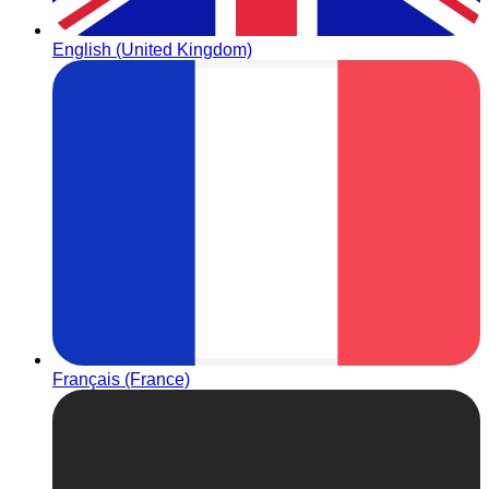
English (United Kingdom)
Français (France)