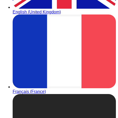
English (United Kingdom)
Français (France)