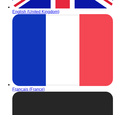
English (United Kingdom)
Français (France)