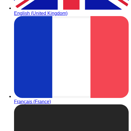
English (United Kingdom)
Français (France)