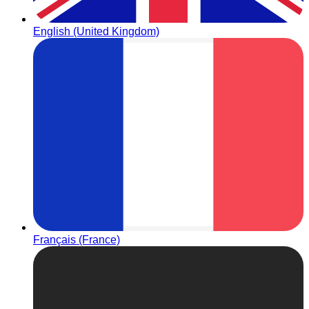
English (United Kingdom)
Français (France)