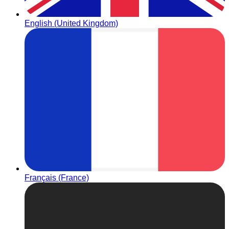
English (United Kingdom)
Français (France)