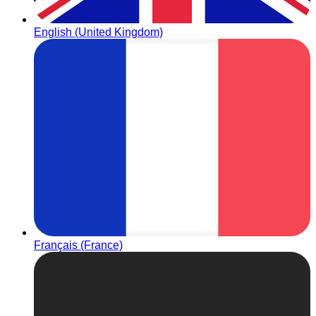
English (United Kingdom)
Français (France)