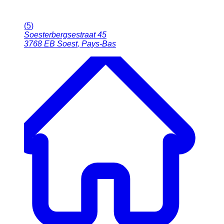
(
5
)
Soesterbergsestraat 45
3768 EB
Soest
,
Pays-Bas