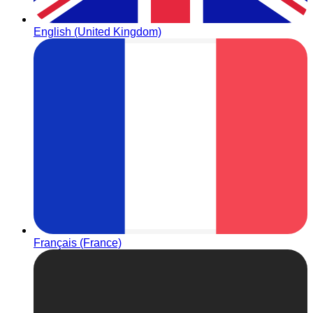
English (United Kingdom)
Français (France)