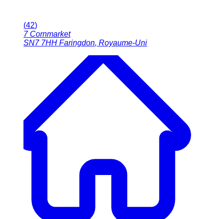
(
42
)
7 Cornmarket
SN7 7HH
Faringdon
,
Royaume-Uni