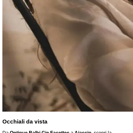
Occhiali da vista
Da
Optique Balbi Gie Facettes
a
Ajaccio
, scopri la