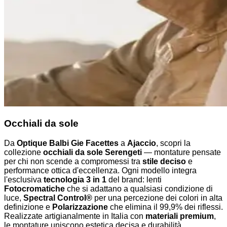
Occhiali da sole
Da
Optique Balbi Gie Facettes
a
Ajaccio
, scopri la
collezione
occhiali da sole Serengeti
— montature pensate
per chi non scende a compromessi tra
stile deciso
e
performance ottica d'eccellenza. Ogni modello integra
l'esclusiva
tecnologia 3 in 1
del brand: lenti
Fotocromatiche
che si adattano a qualsiasi condizione di
luce,
Spectral Control®
per una percezione dei colori in alta
definizione e
Polarizzazione
che elimina il 99,9% dei riflessi.
Realizzate artigianalmente in Italia con
materiali premium
,
le montature uniscono estetica decisa e durabilità