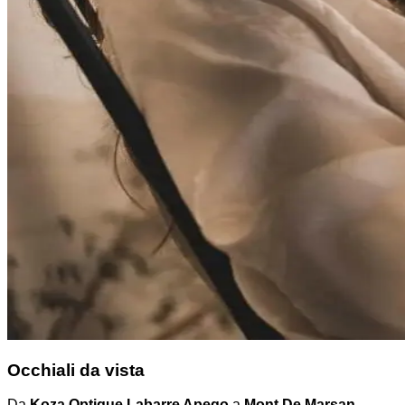
Occhiali da vista
Da
Koza Optique Labarre Apego
a
Mont De Marsan
,