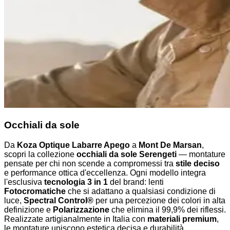
Occhiali da sole
Da
Koza Optique Labarre Apego
a
Mont De Marsan
,
scopri la collezione
occhiali da sole Serengeti
— montature
pensate per chi non scende a compromessi tra
stile deciso
e performance ottica d'eccellenza. Ogni modello integra
l'esclusiva
tecnologia 3 in 1
del brand: lenti
Fotocromatiche
che si adattano a qualsiasi condizione di
luce,
Spectral Control®
per una percezione dei colori in alta
definizione e
Polarizzazione
che elimina il 99,9% dei riflessi.
Realizzate artigianalmente in Italia con
materiali premium
,
le montature uniscono estetica decisa e durabilità