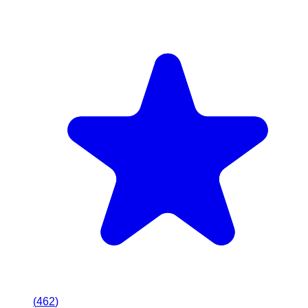
(
462
)