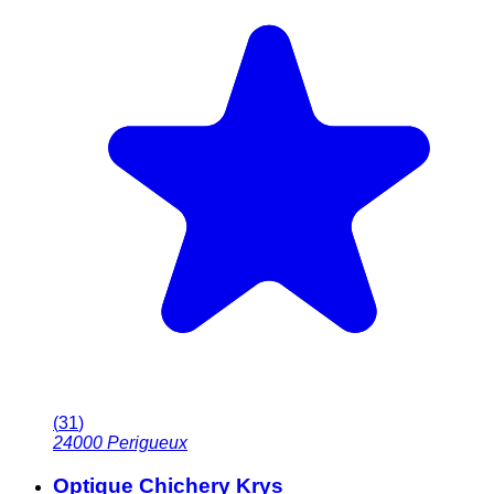
(
31
)
24000
Perigueux
Optique Chichery Krys